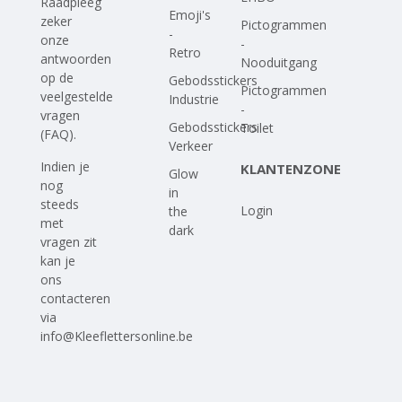
Raadpleeg
Emoji's
zeker
Pictogrammen
-
onze
-
Retro
antwoorden
Nooduitgang
op
de
Gebodsstickers
Pictogrammen
veelgestelde
Industrie
-
vragen
Gebodsstickers
Toilet
(FAQ)
.
Verkeer
Indien je
KLANTENZONE
Glow
nog
in
steeds
Login
the
met
dark
vragen zit
kan je
ons
contacteren
via
info@Kleeflettersonline.be