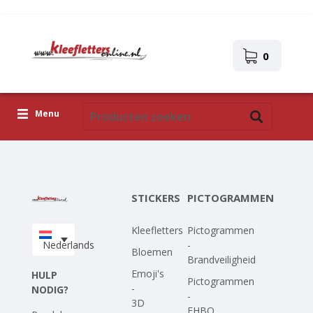
0
Menu
Kleefletters
Pictogrammen
STICKERS
PICTOGRAMMEN
Zelfklevende afbeeldingen
Kleefletters
Pictogrammen
Upload je eigen ontwerp
Nederlands
-
Bloemen
Brandveiligheid
Corona Covid-19
Emoji's
HULP
Pictogrammen
-
NODIG?
-
3D
EHBO