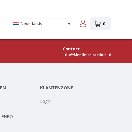
0
Nederlands
Contact
info@kleeflettersonline.nl
EN
KLANTENZONE
-
Login
- EHBO
-