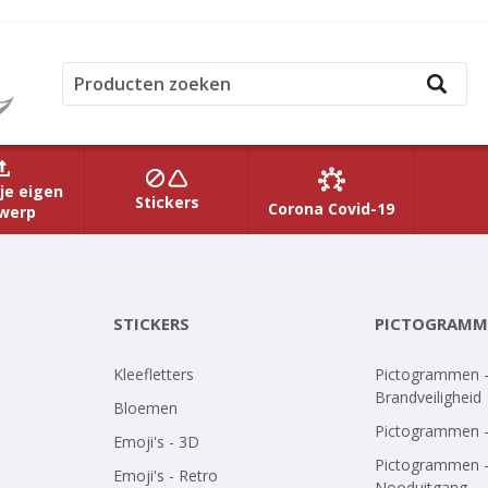
je eigen
Stickers
Corona Covid-19
werp
STICKERS
PICTOGRAMM
Kleefletters
Pictogrammen 
Brandveiligheid
Bloemen
Pictogrammen 
Emoji's - 3D
Pictogrammen 
Emoji's - Retro
Nooduitgang