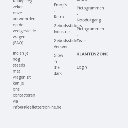
Raadpleeg
Emoji's
zeker
Pictogrammen
-
onze
-
Retro
antwoorden
Nooduitgang
op
de
Gebodsstickers
Pictogrammen
veelgestelde
Industrie
-
vragen
Gebodsstickers
Toilet
(FAQ)
.
Verkeer
Indien je
KLANTENZONE
Glow
nog
in
steeds
Login
the
met
dark
vragen zit
kan je
ons
contacteren
via
info@Kleeflettersonline.be