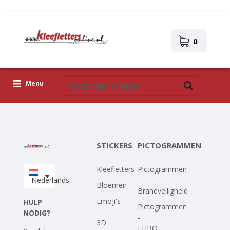
0
Menu
Kleefletters
Pictogrammen
STICKERS
PICTOGRAMMEN
Zelfklevende afbeeldingen
Kleefletters
Pictogrammen
Upload je eigen ontwerp
Nederlands
-
Bloemen
Brandveiligheid
Corona Covid-19
Emoji's
HULP
Pictogrammen
-
NODIG?
-
3D
EHBO