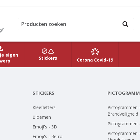
je eigen
Stickers
Corona Covid-19
werp
STICKERS
PICTOGRAMM
Kleefletters
Pictogrammen 
Brandveiligheid
Bloemen
Pictogrammen 
Emoji's - 3D
Pictogrammen 
Emoji's - Retro
Nooduitgang