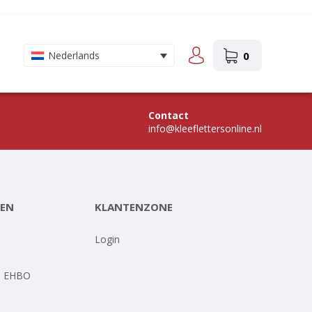
0
Nederlands
Contact
info@kleeflettersonline.nl
EN
KLANTENZONE
-
Login
- EHBO
-