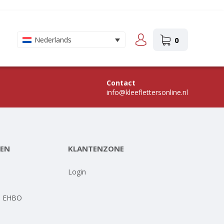
0
Nederlands
Contact
info@kleeflettersonline.nl
EN
KLANTENZONE
-
Login
- EHBO
-