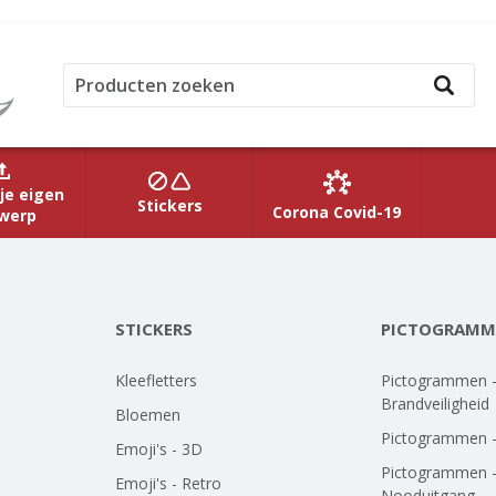
je eigen
Stickers
Corona Covid-19
werp
STICKERS
PICTOGRAMM
Kleefletters
Pictogrammen 
Brandveiligheid
Bloemen
Pictogrammen 
Emoji's - 3D
Pictogrammen 
Emoji's - Retro
Nooduitgang