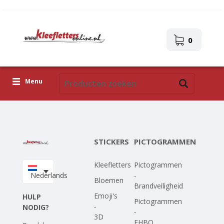
0
Menu
Kleefletters
Pictogrammen
STICKERS
PICTOGRAMMEN
Zelfklevende afbeeldingen
Kleefletters
Pictogrammen
Upload je eigen ontwerp
Nederlands
-
Bloemen
Brandveiligheid
Corona Covid-19
Emoji's
HULP
Pictogrammen
-
NODIG?
-
3D
EHBO