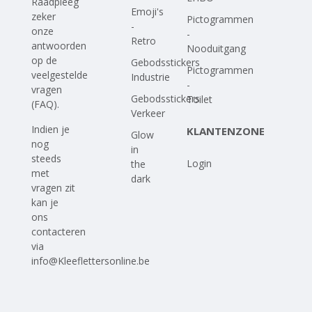
Raadpleeg
Emoji's
zeker
Pictogrammen
-
onze
-
Retro
antwoorden
Nooduitgang
op
de
Gebodsstickers
Pictogrammen
veelgestelde
Industrie
-
vragen
Gebodsstickers
Toilet
(FAQ)
.
Verkeer
Indien je
KLANTENZONE
Glow
nog
in
steeds
Login
the
met
dark
vragen zit
kan je
ons
contacteren
via
info@Kleeflettersonline.be