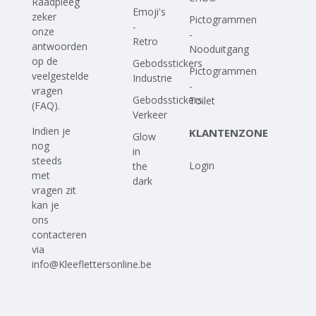
Raadpleeg
Emoji's
zeker
Pictogrammen
-
onze
-
Retro
antwoorden
Nooduitgang
op
de
Gebodsstickers
Pictogrammen
veelgestelde
Industrie
-
vragen
Gebodsstickers
Toilet
(FAQ)
.
Verkeer
Indien je
KLANTENZONE
Glow
nog
in
steeds
Login
the
met
dark
vragen zit
kan je
ons
contacteren
via
info@Kleeflettersonline.be