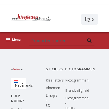
0
Menu
Kleefletters
Pictogrammen
STICKERS
PICTOGRAMMEN
Zelfklevende afbeeldingen
Kleefletters
Pictogrammen
Upload je eigen ontwerp
Nederlands
-
Bloemen
Brandveiligheid
Corona Covid-19
Emoji's
HULP
Pictogrammen
-
NODIG?
-
3D
EHBO