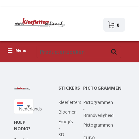
0
Menu
Kleefletters
Pictogrammen
STICKERS
PICTOGRAMMEN
Zelfklevende afbeeldingen
Kleefletters
Pictogrammen
Upload je eigen ontwerp
Nederlands
-
Bloemen
Brandveiligheid
Corona Covid-19
Emoji's
HULP
Pictogrammen
-
NODIG?
-
3D
EHBO