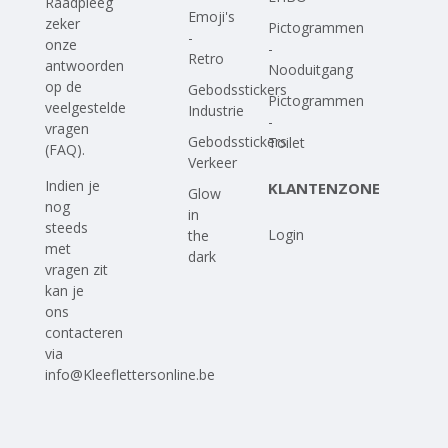
Raadpleeg
Emoji's
zeker
Pictogrammen
-
onze
-
Retro
antwoorden
Nooduitgang
op
de
Gebodsstickers
Pictogrammen
veelgestelde
Industrie
-
vragen
Gebodsstickers
Toilet
(FAQ)
.
Verkeer
Indien je
KLANTENZONE
Glow
nog
in
steeds
Login
the
met
dark
vragen zit
kan je
ons
contacteren
via
info@Kleeflettersonline.be