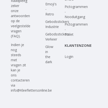
Raadpleeg
Emoji's
zeker
Pictogrammen
-
onze
-
Retro
antwoorden
Nooduitgang
op
de
Gebodsstickers
Pictogrammen
veelgestelde
Industrie
-
vragen
Gebodsstickers
Toilet
(FAQ)
.
Verkeer
Indien je
KLANTENZONE
Glow
nog
in
steeds
Login
the
met
dark
vragen zit
kan je
ons
contacteren
via
info@Kleeflettersonline.be