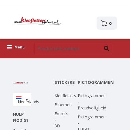
0
Menu
Kleefletters
Pictogrammen
STICKERS
PICTOGRAMMEN
Zelfklevende afbeeldingen
Kleefletters
Pictogrammen
Upload je eigen ontwerp
Nederlands
-
Bloemen
Brandveiligheid
Corona Covid-19
Emoji's
HULP
Pictogrammen
-
NODIG?
-
3D
EHBO