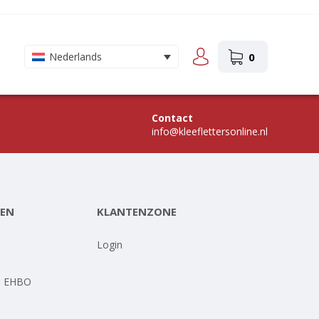
0
Nederlands
Contact
info@kleeflettersonline.nl
EN
KLANTENZONE
-
Login
- EHBO
-