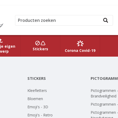
je eigen
Stickers
Corona Covid-19
werp
STICKERS
PICTOGRAMM
Kleefletters
Pictogrammen 
Brandveiligheid
Bloemen
Pictogrammen 
Emoji's - 3D
Pictogrammen 
Emoji's - Retro
Nooduitgang