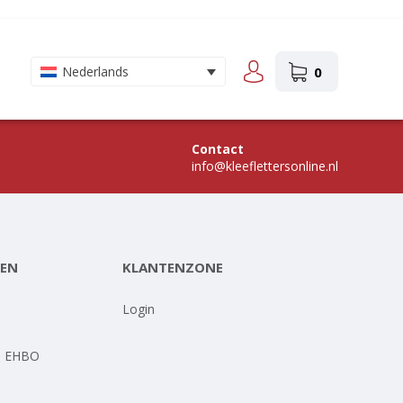
0
Nederlands
Contact
info@kleeflettersonline.nl
EN
KLANTENZONE
-
Login
- EHBO
-