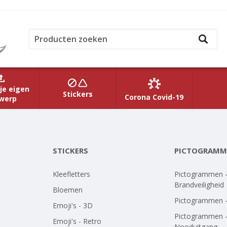
je eigen
Stickers
Corona Covid-19
werp
STICKERS
PICTOGRAMM
Kleefletters
Pictogrammen 
Brandveiligheid
Bloemen
Pictogrammen 
Emoji's - 3D
Pictogrammen 
Emoji's - Retro
Nooduitgang