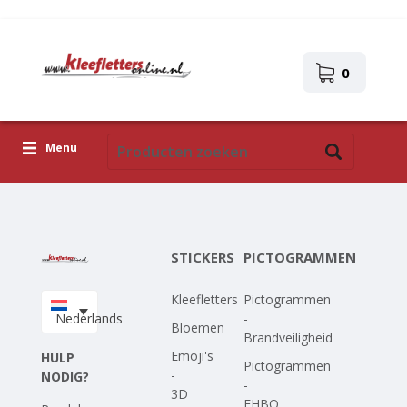
0
Menu
Kleefletters
Pictogrammen
STICKERS
PICTOGRAMMEN
Zelfklevende afbeeldingen
Kleefletters
Pictogrammen
Upload je eigen ontwerp
Nederlands
-
Bloemen
Brandveiligheid
Corona Covid-19
Emoji's
HULP
Pictogrammen
-
NODIG?
-
3D
EHBO