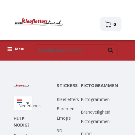
0
Menu
Kleefletters
Pictogrammen
STICKERS
PICTOGRAMMEN
Zelfklevende afbeeldingen
Kleefletters
Pictogrammen
Upload je eigen ontwerp
Nederlands
-
Bloemen
Brandveiligheid
Corona Covid-19
Emoji's
HULP
Pictogrammen
-
NODIG?
-
3D
EHBO