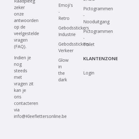
Raadpleeg
Emoji's
zeker
Pictogrammen
-
onze
-
Retro
antwoorden
Nooduitgang
op
de
Gebodsstickers
Pictogrammen
veelgestelde
Industrie
-
vragen
Gebodsstickers
Toilet
(FAQ)
.
Verkeer
Indien je
KLANTENZONE
Glow
nog
in
steeds
Login
the
met
dark
vragen zit
kan je
ons
contacteren
via
info@Kleeflettersonline.be