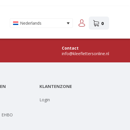
0
Nederlands
Contact
info@kleeflettersonline.nl
EN
KLANTENZONE
-
Login
- EHBO
-