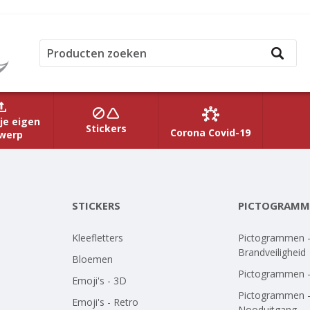
je eigen
Stickers
Corona Covid-19
werp
STICKERS
PICTOGRAMM
Kleefletters
Pictogrammen 
Brandveiligheid
Bloemen
Pictogrammen 
Emoji's - 3D
Pictogrammen 
Emoji's - Retro
Nooduitgang