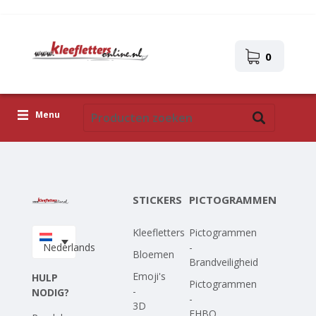
0
Menu
Kleefletters
Pictogrammen
STICKERS
PICTOGRAMMEN
Zelfklevende afbeeldingen
Kleefletters
Pictogrammen
Upload je eigen ontwerp
Nederlands
-
Bloemen
Brandveiligheid
Corona Covid-19
Emoji's
HULP
Pictogrammen
-
NODIG?
-
3D
EHBO