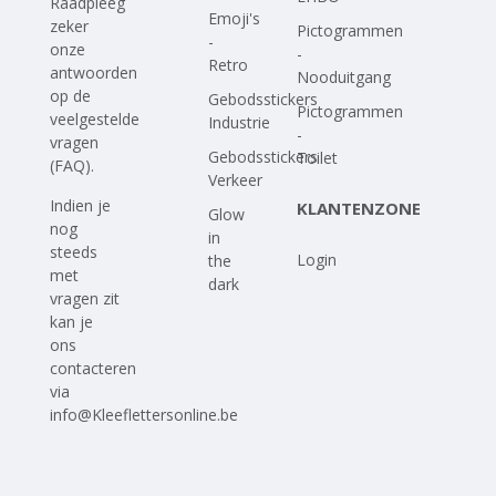
Raadpleeg
Emoji's
zeker
Pictogrammen
-
onze
-
Retro
antwoorden
Nooduitgang
op
de
Gebodsstickers
Pictogrammen
veelgestelde
Industrie
-
vragen
Gebodsstickers
Toilet
(FAQ)
.
Verkeer
Indien je
KLANTENZONE
Glow
nog
in
steeds
Login
the
met
dark
vragen zit
kan je
ons
contacteren
via
info@Kleeflettersonline.be