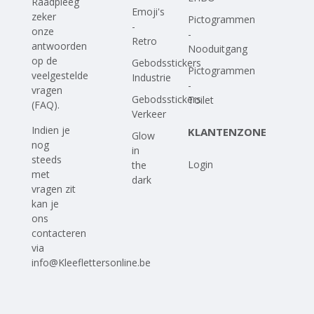
Raadpleeg
Emoji's
zeker
Pictogrammen
-
onze
-
Retro
antwoorden
Nooduitgang
op
de
Gebodsstickers
Pictogrammen
veelgestelde
Industrie
-
vragen
Gebodsstickers
Toilet
(FAQ)
.
Verkeer
Indien je
KLANTENZONE
Glow
nog
in
steeds
Login
the
met
dark
vragen zit
kan je
ons
contacteren
via
info@Kleeflettersonline.be