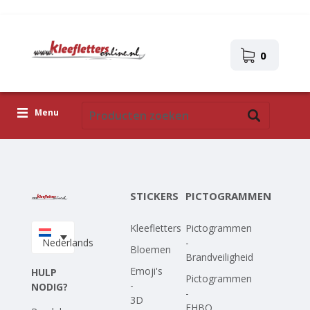
0
Menu
Kleefletters
Pictogrammen
STICKERS
PICTOGRAMMEN
Zelfklevende afbeeldingen
Kleefletters
Pictogrammen
Upload je eigen ontwerp
Nederlands
-
Bloemen
Brandveiligheid
Corona Covid-19
Emoji's
HULP
Pictogrammen
-
NODIG?
-
3D
EHBO