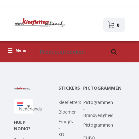
0
Menu
Kleefletters
Pictogrammen
STICKERS
PICTOGRAMMEN
Zelfklevende afbeeldingen
Kleefletters
Pictogrammen
Upload je eigen ontwerp
Nederlands
-
Bloemen
Brandveiligheid
Corona Covid-19
Emoji's
HULP
Pictogrammen
-
NODIG?
-
3D
EHBO