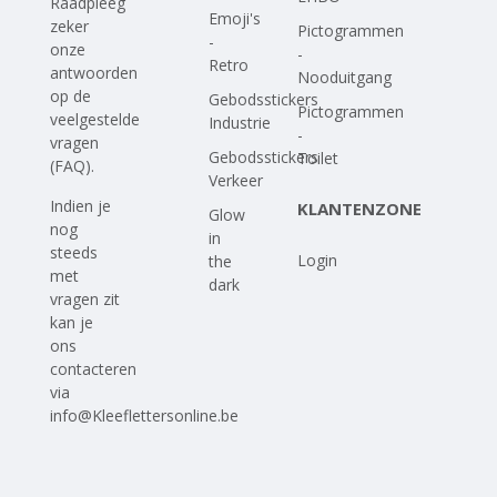
Raadpleeg
Emoji's
zeker
Pictogrammen
-
onze
-
Retro
antwoorden
Nooduitgang
op
de
Gebodsstickers
Pictogrammen
veelgestelde
Industrie
-
vragen
Gebodsstickers
Toilet
(FAQ)
.
Verkeer
Indien je
KLANTENZONE
Glow
nog
in
steeds
Login
the
met
dark
vragen zit
kan je
ons
contacteren
via
info@Kleeflettersonline.be