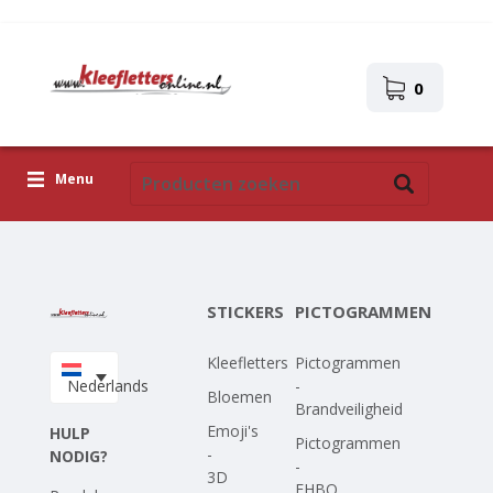
0
Menu
Kleefletters
Pictogrammen
STICKERS
PICTOGRAMMEN
Zelfklevende afbeeldingen
Kleefletters
Pictogrammen
Upload je eigen ontwerp
Nederlands
-
Bloemen
Brandveiligheid
Corona Covid-19
Emoji's
HULP
Pictogrammen
-
NODIG?
-
3D
EHBO