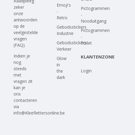
Raadpleeg
Emoji's
zeker
Pictogrammen
-
onze
-
Retro
antwoorden
Nooduitgang
op
de
Gebodsstickers
Pictogrammen
veelgestelde
Industrie
-
vragen
Gebodsstickers
Toilet
(FAQ)
.
Verkeer
Indien je
KLANTENZONE
Glow
nog
in
steeds
Login
the
met
dark
vragen zit
kan je
ons
contacteren
via
info@Kleeflettersonline.be