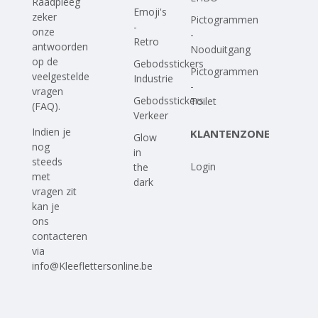
Raadpleeg
Emoji's
zeker
Pictogrammen
-
onze
-
Retro
antwoorden
Nooduitgang
op
de
Gebodsstickers
Pictogrammen
veelgestelde
Industrie
-
vragen
Gebodsstickers
Toilet
(FAQ)
.
Verkeer
Indien je
KLANTENZONE
Glow
nog
in
steeds
Login
the
met
dark
vragen zit
kan je
ons
contacteren
via
info@Kleeflettersonline.be