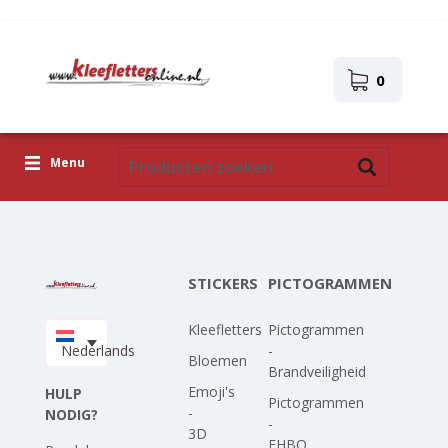
0
Menu
Kleefletters
Pictogrammen
STICKERS
PICTOGRAMMEN
Zelfklevende afbeeldingen
Kleefletters
Pictogrammen
Upload je eigen ontwerp
Nederlands
-
Bloemen
Brandveiligheid
Corona Covid-19
Emoji's
HULP
Pictogrammen
-
NODIG?
-
3D
EHBO