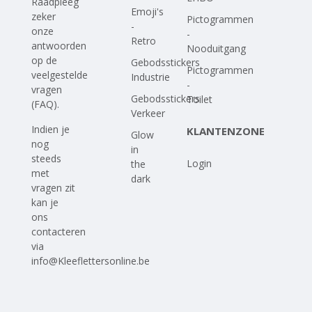
Raadpleeg
Emoji's
zeker
Pictogrammen
-
onze
-
Retro
antwoorden
Nooduitgang
op
de
Gebodsstickers
Pictogrammen
veelgestelde
Industrie
-
vragen
Gebodsstickers
Toilet
(FAQ)
.
Verkeer
Indien je
KLANTENZONE
Glow
nog
in
steeds
Login
the
met
dark
vragen zit
kan je
ons
contacteren
via
info@Kleeflettersonline.be