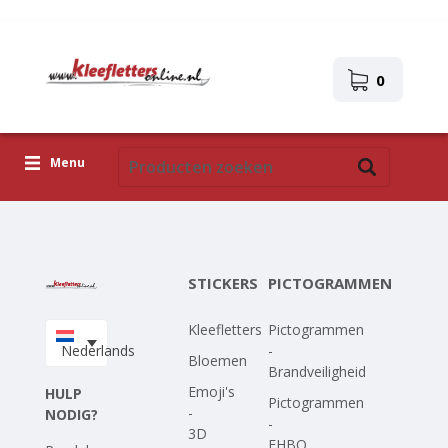
0
Menu
Kleefletters
Pictogrammen
STICKERS
PICTOGRAMMEN
Zelfklevende afbeeldingen
Kleefletters
Pictogrammen
Upload je eigen ontwerp
Nederlands
-
Bloemen
Brandveiligheid
Corona Covid-19
Emoji's
HULP
Pictogrammen
-
NODIG?
-
3D
EHBO