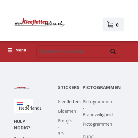
0
Menu
Kleefletters
Pictogrammen
STICKERS
PICTOGRAMMEN
Zelfklevende afbeeldingen
Kleefletters
Pictogrammen
Upload je eigen ontwerp
Nederlands
-
Bloemen
Brandveiligheid
Corona Covid-19
Emoji's
HULP
Pictogrammen
-
NODIG?
-
3D
EHBO