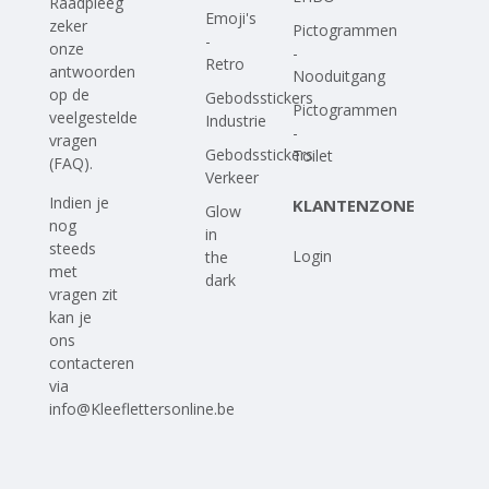
Raadpleeg
Emoji's
zeker
Pictogrammen
-
onze
-
Retro
antwoorden
Nooduitgang
op
de
Gebodsstickers
Pictogrammen
veelgestelde
Industrie
-
vragen
Gebodsstickers
Toilet
(FAQ)
.
Verkeer
Indien je
KLANTENZONE
Glow
nog
in
steeds
Login
the
met
dark
vragen zit
kan je
ons
contacteren
via
info@Kleeflettersonline.be