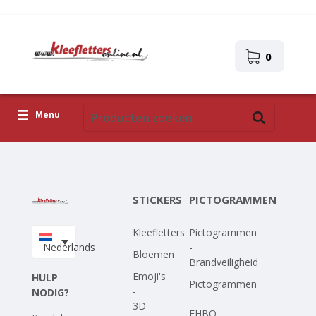
0
Menu
Kleefletters
Pictogrammen
STICKERS
PICTOGRAMMEN
Zelfklevende afbeeldingen
Kleefletters
Pictogrammen
Upload je eigen ontwerp
Nederlands
-
Bloemen
Brandveiligheid
Corona Covid-19
Emoji's
HULP
Pictogrammen
-
NODIG?
-
3D
EHBO