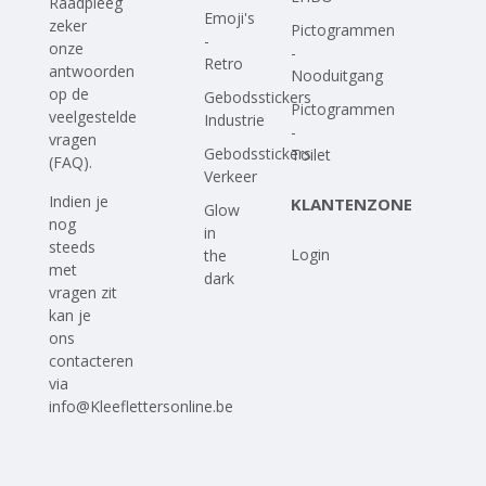
Raadpleeg
Emoji's
zeker
Pictogrammen
-
onze
-
Retro
antwoorden
Nooduitgang
op
de
Gebodsstickers
Pictogrammen
veelgestelde
Industrie
-
vragen
Gebodsstickers
Toilet
(FAQ)
.
Verkeer
Indien je
KLANTENZONE
Glow
nog
in
steeds
Login
the
met
dark
vragen zit
kan je
ons
contacteren
via
info@Kleeflettersonline.be