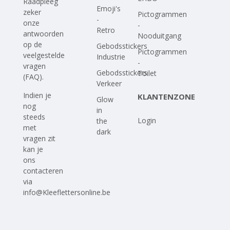
Raadpleeg
Emoji's
zeker
Pictogrammen
-
onze
-
Retro
antwoorden
Nooduitgang
op
de
Gebodsstickers
Pictogrammen
veelgestelde
Industrie
-
vragen
Gebodsstickers
Toilet
(FAQ)
.
Verkeer
Indien je
KLANTENZONE
Glow
nog
in
steeds
Login
the
met
dark
vragen zit
kan je
ons
contacteren
via
info@Kleeflettersonline.be