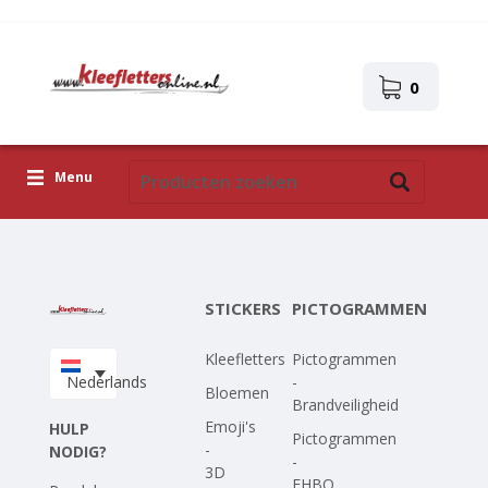
0
Menu
Kleefletters
Pictogrammen
STICKERS
PICTOGRAMMEN
Zelfklevende afbeeldingen
Kleefletters
Pictogrammen
Upload je eigen ontwerp
Nederlands
-
Bloemen
Brandveiligheid
Corona Covid-19
Emoji's
HULP
Pictogrammen
-
NODIG?
-
3D
EHBO