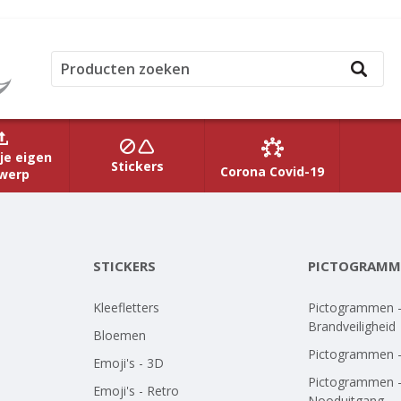
je eigen
Stickers
Corona Covid-19
werp
STICKERS
PICTOGRAMM
Kleefletters
Pictogrammen 
Brandveiligheid
Bloemen
Pictogrammen 
Emoji's - 3D
Pictogrammen 
Emoji's - Retro
Nooduitgang