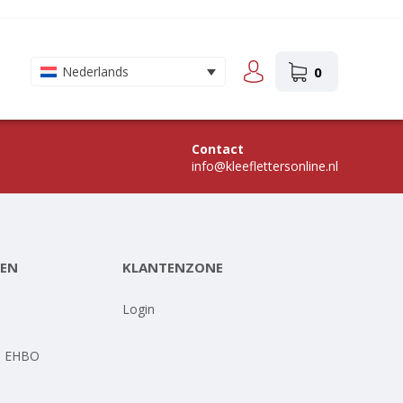
0
Nederlands
Contact
info@kleeflettersonline.nl
EN
KLANTENZONE
-
Login
- EHBO
-