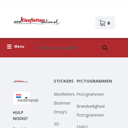
0
Menu
Kleefletters
Pictogrammen
STICKERS
PICTOGRAMMEN
Zelfklevende afbeeldingen
Kleefletters
Pictogrammen
Upload je eigen ontwerp
Nederlands
-
Bloemen
Brandveiligheid
Corona Covid-19
Emoji's
HULP
Pictogrammen
-
NODIG?
-
3D
EHBO