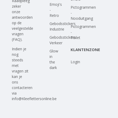
Raadpleeg
Emoji's
zeker
Pictogrammen
-
onze
-
Retro
antwoorden
Nooduitgang
op
de
Gebodsstickers
Pictogrammen
veelgestelde
Industrie
-
vragen
Gebodsstickers
Toilet
(FAQ)
.
Verkeer
Indien je
KLANTENZONE
Glow
nog
in
steeds
Login
the
met
dark
vragen zit
kan je
ons
contacteren
via
info@Kleeflettersonline.be