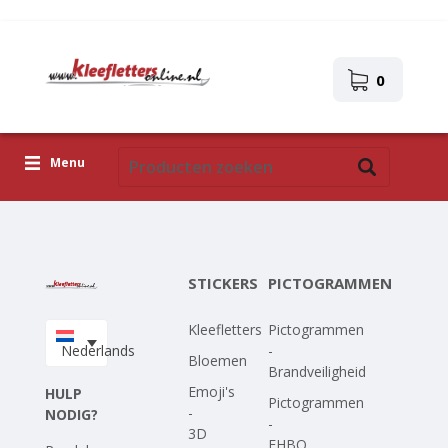
0
Menu
Kleefletters
Pictogrammen
STICKERS
PICTOGRAMMEN
Zelfklevende afbeeldingen
Kleefletters
Pictogrammen
Upload je eigen ontwerp
Nederlands
-
Bloemen
Brandveiligheid
Corona Covid-19
Emoji's
HULP
Pictogrammen
-
NODIG?
-
3D
EHBO