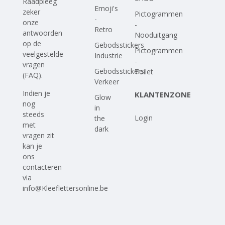
Raadpleeg
Emoji's
zeker
Pictogrammen
-
onze
-
Retro
antwoorden
Nooduitgang
op
de
Gebodsstickers
Pictogrammen
veelgestelde
Industrie
-
vragen
Gebodsstickers
Toilet
(FAQ)
.
Verkeer
Indien je
KLANTENZONE
Glow
nog
in
steeds
Login
the
met
dark
vragen zit
kan je
ons
contacteren
via
info@Kleeflettersonline.be