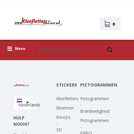
0
Menu
Kleefletters
Pictogrammen
STICKERS
PICTOGRAMMEN
Zelfklevende afbeeldingen
Kleefletters
Pictogrammen
Upload je eigen ontwerp
Nederlands
-
Bloemen
Brandveiligheid
Corona Covid-19
Emoji's
HULP
Pictogrammen
-
NODIG?
-
3D
EHBO