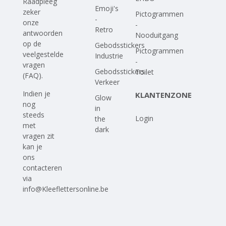
Raadpleeg
Emoji's
zeker
Pictogrammen
-
onze
-
Retro
antwoorden
Nooduitgang
op
de
Gebodsstickers
Pictogrammen
veelgestelde
Industrie
-
vragen
Gebodsstickers
Toilet
(FAQ)
.
Verkeer
Indien je
KLANTENZONE
Glow
nog
in
steeds
Login
the
met
dark
vragen zit
kan je
ons
contacteren
via
info@Kleeflettersonline.be