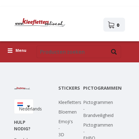
0
Menu
Kleefletters
Pictogrammen
STICKERS
PICTOGRAMMEN
Zelfklevende afbeeldingen
Kleefletters
Pictogrammen
Upload je eigen ontwerp
Nederlands
-
Bloemen
Brandveiligheid
Corona Covid-19
Emoji's
HULP
Pictogrammen
-
NODIG?
-
3D
EHBO