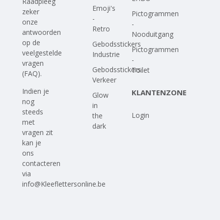
Raadpleeg
Emoji's
zeker
Pictogrammen
-
onze
-
Retro
antwoorden
Nooduitgang
op
de
Gebodsstickers
Pictogrammen
veelgestelde
Industrie
-
vragen
Gebodsstickers
Toilet
(FAQ)
.
Verkeer
Indien je
KLANTENZONE
Glow
nog
in
steeds
Login
the
met
dark
vragen zit
kan je
ons
contacteren
via
info@Kleeflettersonline.be