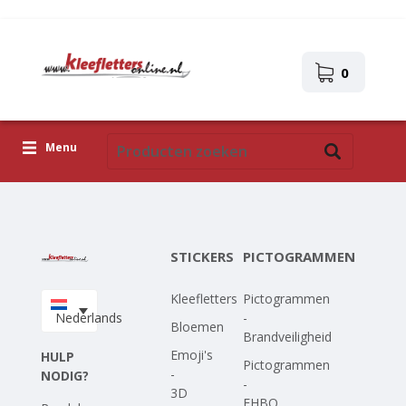
0
Menu
Kleefletters
Pictogrammen
STICKERS
PICTOGRAMMEN
Zelfklevende afbeeldingen
Kleefletters
Pictogrammen
Upload je eigen ontwerp
Nederlands
-
Bloemen
Brandveiligheid
Corona Covid-19
Emoji's
HULP
Pictogrammen
-
NODIG?
-
3D
EHBO