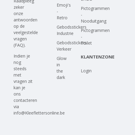
Raadpleeg
Emoji's
zeker
Pictogrammen
-
onze
-
Retro
antwoorden
Nooduitgang
op
de
Gebodsstickers
Pictogrammen
veelgestelde
Industrie
-
vragen
Gebodsstickers
Toilet
(FAQ)
.
Verkeer
Indien je
KLANTENZONE
Glow
nog
in
steeds
Login
the
met
dark
vragen zit
kan je
ons
contacteren
via
info@Kleeflettersonline.be