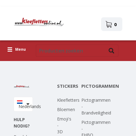
0
Menu
Kleefletters
Pictogrammen
STICKERS
PICTOGRAMMEN
Zelfklevende afbeeldingen
Kleefletters
Pictogrammen
Upload je eigen ontwerp
Nederlands
-
Bloemen
Brandveiligheid
Corona Covid-19
Emoji's
HULP
Pictogrammen
-
NODIG?
-
3D
EHBO