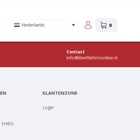
0
Nederlands
Contact
info@kleeflettersonline.nl
EN
KLANTENZONE
-
Login
- EHBO
-