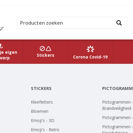
je eigen
Stickers
Corona Covid-19
werp
STICKERS
PICTOGRAMM
Kleefletters
Pictogrammen 
Brandveiligheid
Bloemen
Pictogrammen 
Emoji's - 3D
Pictogrammen 
Emoji's - Retro
Nooduitgang