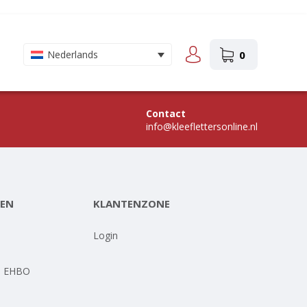
0
Nederlands
Contact
info@kleeflettersonline.nl
EN
KLANTENZONE
-
Login
- EHBO
-