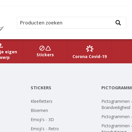
je eigen
Stickers
Corona Covid-19
werp
STICKERS
PICTOGRAMM
Kleefletters
Pictogrammen 
Brandveiligheid
Bloemen
Pictogrammen 
Emoji's - 3D
Pictogrammen 
Emoji's - Retro
Nooduitgang