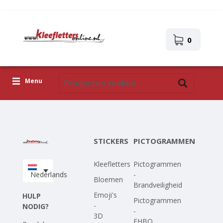
0
Menu
Kleefletters
Pictogrammen
STICKERS
PICTOGRAMMEN
Zelfklevende afbeeldingen
Kleefletters
Pictogrammen
Upload je eigen ontwerp
Nederlands
-
Bloemen
Brandveiligheid
Corona Covid-19
Emoji's
HULP
Pictogrammen
-
NODIG?
-
3D
EHBO