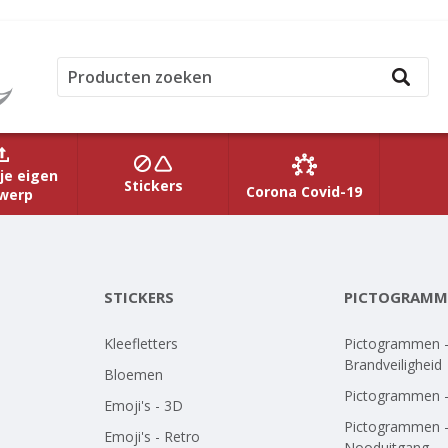
je eigen
Stickers
Corona Covid-19
werp
STICKERS
PICTOGRAMM
Kleefletters
Pictogrammen 
Brandveiligheid
Bloemen
Pictogrammen 
Emoji's - 3D
Pictogrammen 
Emoji's - Retro
Nooduitgang