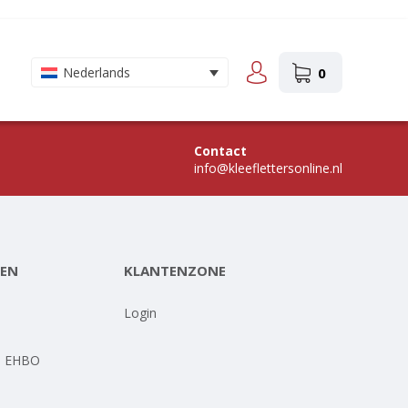
0
Nederlands
Contact
info@kleeflettersonline.nl
EN
KLANTENZONE
-
Login
- EHBO
-