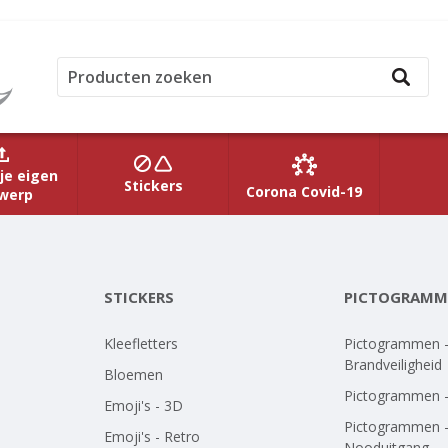
je eigen
Stickers
Corona Covid-19
werp
STICKERS
PICTOGRAMM
Kleefletters
Pictogrammen 
Brandveiligheid
Bloemen
Pictogrammen 
Emoji's - 3D
Pictogrammen 
Emoji's - Retro
Nooduitgang