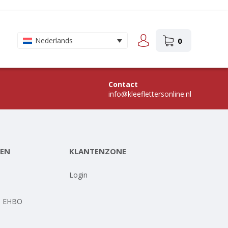
0
Nederlands
Contact
info@kleeflettersonline.nl
EN
KLANTENZONE
-
Login
- EHBO
-