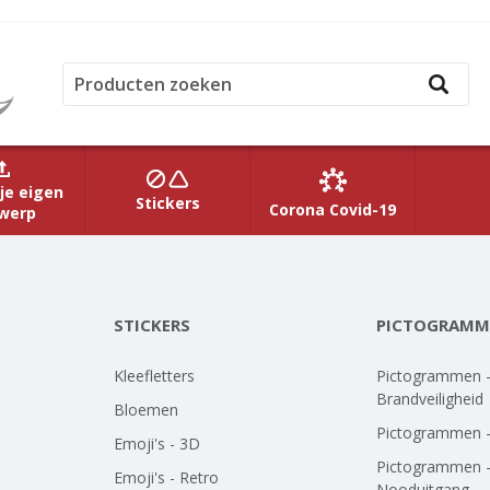
je eigen
Stickers
Corona Covid-19
werp
STICKERS
PICTOGRAMM
Kleefletters
Pictogrammen 
Brandveiligheid
Bloemen
Pictogrammen 
Emoji's - 3D
Pictogrammen 
Emoji's - Retro
Nooduitgang