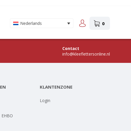
0
Nederlands
Contact
info@kleeflettersonline.nl
EN
KLANTENZONE
-
Login
- EHBO
-