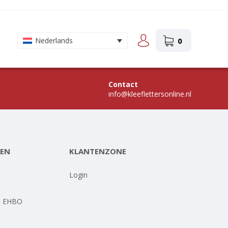
0
Nederlands
Contact
info@kleeflettersonline.nl
EN
KLANTENZONE
-
Login
- EHBO
-