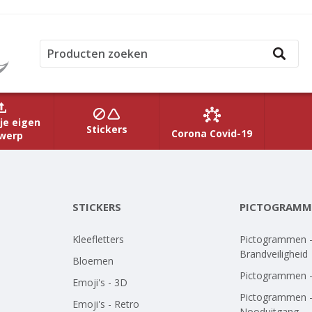
je eigen
Stickers
Corona Covid-19
werp
STICKERS
PICTOGRAMM
Kleefletters
Pictogrammen 
Brandveiligheid
Bloemen
Pictogrammen 
Emoji's - 3D
Pictogrammen 
Emoji's - Retro
Nooduitgang