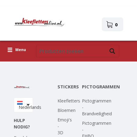
0
Menu
Kleefletters
Pictogrammen
STICKERS
PICTOGRAMMEN
Zelfklevende afbeeldingen
Kleefletters
Pictogrammen
Upload je eigen ontwerp
Nederlands
-
Bloemen
Brandveiligheid
Corona Covid-19
Emoji's
HULP
Pictogrammen
-
NODIG?
-
3D
EHBO