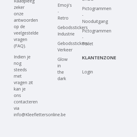
Raadpleeg
Emoji's
zeker
Pictogrammen
-
onze
-
Retro
antwoorden
Nooduitgang
op
de
Gebodsstickers
Pictogrammen
veelgestelde
Industrie
-
vragen
Gebodsstickers
Toilet
(FAQ)
.
Verkeer
Indien je
KLANTENZONE
Glow
nog
in
steeds
Login
the
met
dark
vragen zit
kan je
ons
contacteren
via
info@Kleeflettersonline.be