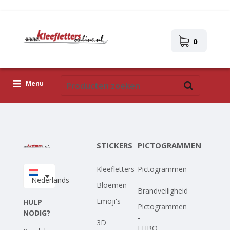
0
Menu
Kleefletters
Pictogrammen
STICKERS
PICTOGRAMMEN
Zelfklevende afbeeldingen
Kleefletters
Pictogrammen
Upload je eigen ontwerp
Nederlands
-
Bloemen
Brandveiligheid
Corona Covid-19
Emoji's
HULP
Pictogrammen
-
NODIG?
-
3D
EHBO