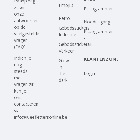
Raadpleeg
Emoji's
zeker
Pictogrammen
-
onze
-
Retro
antwoorden
Nooduitgang
op
de
Gebodsstickers
Pictogrammen
veelgestelde
Industrie
-
vragen
Gebodsstickers
Toilet
(FAQ)
.
Verkeer
Indien je
KLANTENZONE
Glow
nog
in
steeds
Login
the
met
dark
vragen zit
kan je
ons
contacteren
via
info@Kleeflettersonline.be