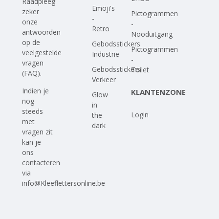
Raadpleeg
Emoji's
zeker
Pictogrammen
-
onze
-
Retro
antwoorden
Nooduitgang
op
de
Gebodsstickers
Pictogrammen
veelgestelde
Industrie
-
vragen
Gebodsstickers
Toilet
(FAQ)
.
Verkeer
Indien je
KLANTENZONE
Glow
nog
in
steeds
Login
the
met
dark
vragen zit
kan je
ons
contacteren
via
info@Kleeflettersonline.be