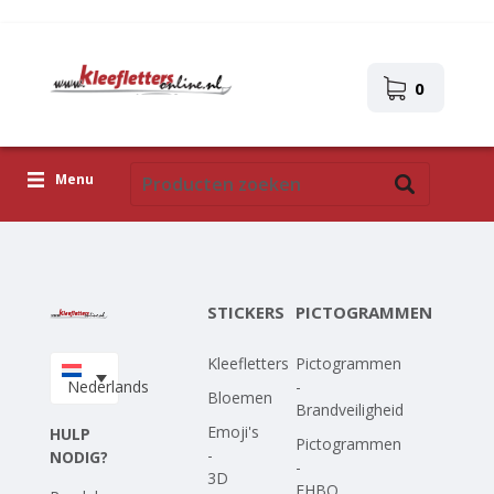
0
Menu
Kleefletters
Pictogrammen
STICKERS
PICTOGRAMMEN
Zelfklevende afbeeldingen
Kleefletters
Pictogrammen
Upload je eigen ontwerp
Nederlands
-
Bloemen
Brandveiligheid
Corona Covid-19
Emoji's
HULP
Pictogrammen
-
NODIG?
-
3D
EHBO