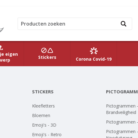
je eigen
Stickers
Corona Covid-19
werp
STICKERS
PICTOGRAMM
Kleefletters
Pictogrammen 
Brandveiligheid
Bloemen
Pictogrammen 
Emoji's - 3D
Pictogrammen 
Emoji's - Retro
Nooduitgang