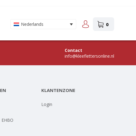
0
Nederlands
Contact
info@kleeflettersonline.nl
EN
KLANTENZONE
-
Login
- EHBO
-