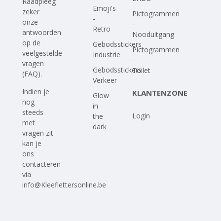
Raadpleeg
Emoji's
zeker
Pictogrammen
-
onze
-
Retro
antwoorden
Nooduitgang
op
de
Gebodsstickers
Pictogrammen
veelgestelde
Industrie
-
vragen
Gebodsstickers
Toilet
(FAQ)
.
Verkeer
Indien je
KLANTENZONE
Glow
nog
in
steeds
Login
the
met
dark
vragen zit
kan je
ons
contacteren
via
info@Kleeflettersonline.be