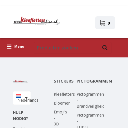
0
Menu
Kleefletters
Pictogrammen
STICKERS
PICTOGRAMMEN
Zelfklevende afbeeldingen
Kleefletters
Pictogrammen
Upload je eigen ontwerp
Nederlands
-
Bloemen
Brandveiligheid
Corona Covid-19
Emoji's
HULP
Pictogrammen
-
NODIG?
-
3D
EHBO