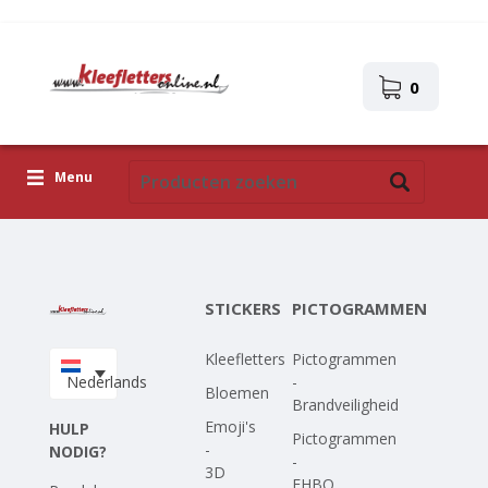
0
Menu
Kleefletters
Pictogrammen
STICKERS
PICTOGRAMMEN
Zelfklevende afbeeldingen
Kleefletters
Pictogrammen
Upload je eigen ontwerp
Nederlands
-
Bloemen
Brandveiligheid
Corona Covid-19
Emoji's
HULP
Pictogrammen
-
NODIG?
-
3D
EHBO