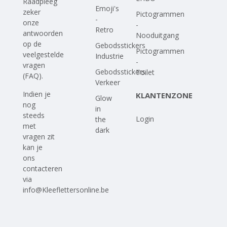
Raadpleeg
Emoji's
zeker
Pictogrammen
-
onze
-
Retro
antwoorden
Nooduitgang
op
de
Gebodsstickers
Pictogrammen
veelgestelde
Industrie
-
vragen
Gebodsstickers
Toilet
(FAQ)
.
Verkeer
Indien je
KLANTENZONE
Glow
nog
in
steeds
Login
the
met
dark
vragen zit
kan je
ons
contacteren
via
info@Kleeflettersonline.be