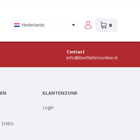
0
Nederlands
Contact
info@kleeflettersonline.nl
EN
KLANTENZONE
-
Login
- EHBO
-