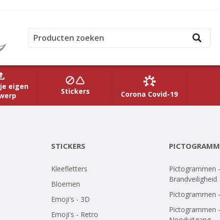
je eigen
Stickers
Corona Covid-19
werp
STICKERS
PICTOGRAMM
Kleefletters
Pictogrammen 
Brandveiligheid
Bloemen
Pictogrammen 
Emoji's - 3D
Pictogrammen 
Emoji's - Retro
Nooduitgang