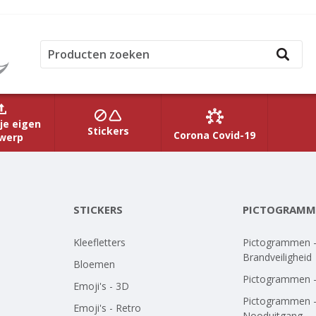
je eigen
Stickers
Corona Covid-19
werp
STICKERS
PICTOGRAMM
Kleefletters
Pictogrammen 
Brandveiligheid
Bloemen
Pictogrammen 
Emoji's - 3D
Pictogrammen 
Emoji's - Retro
Nooduitgang