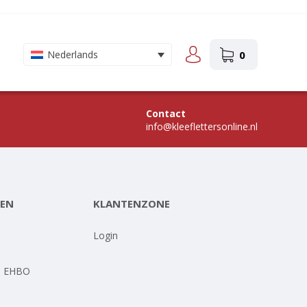
0
Nederlands
Contact
info@kleeflettersonline.nl
EN
KLANTENZONE
-
Login
- EHBO
-