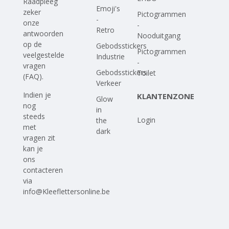
Raadpleeg
Emoji's
zeker
Pictogrammen
-
onze
-
Retro
antwoorden
Nooduitgang
op
de
Gebodsstickers
Pictogrammen
veelgestelde
Industrie
-
vragen
Gebodsstickers
Toilet
(FAQ)
.
Verkeer
Indien je
KLANTENZONE
Glow
nog
in
steeds
Login
the
met
dark
vragen zit
kan je
ons
contacteren
via
info@Kleeflettersonline.be