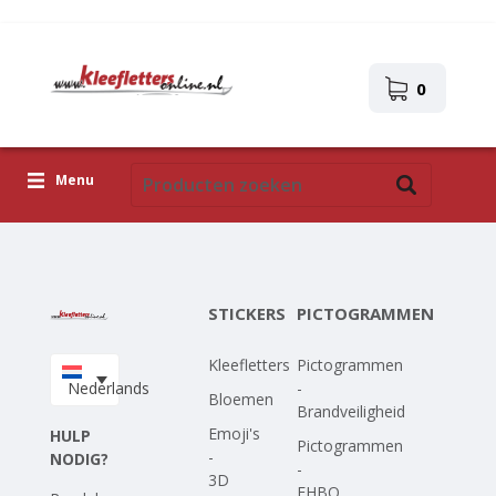
0
Menu
Kleefletters
Pictogrammen
STICKERS
PICTOGRAMMEN
Zelfklevende afbeeldingen
Kleefletters
Pictogrammen
Upload je eigen ontwerp
Nederlands
-
Bloemen
Brandveiligheid
Corona Covid-19
Emoji's
HULP
Pictogrammen
-
NODIG?
-
3D
EHBO