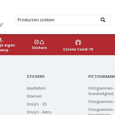
je eigen
Stickers
Corona Covid-19
werp
STICKERS
PICTOGRAMM
Kleefletters
Pictogrammen 
Brandveiligheid
Bloemen
Pictogrammen 
Emoji's - 3D
Pictogrammen 
Emoji's - Retro
Nooduitgang