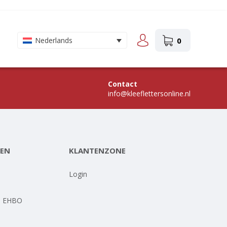
0
Nederlands
Contact
info@kleeflettersonline.nl
EN
KLANTENZONE
-
Login
- EHBO
-