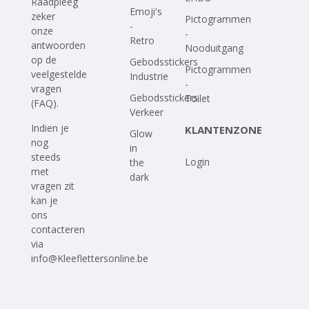
Raadpleeg
Emoji's
zeker
Pictogrammen
-
onze
-
Retro
antwoorden
Nooduitgang
op
de
Gebodsstickers
Pictogrammen
veelgestelde
Industrie
-
vragen
Gebodsstickers
Toilet
(FAQ)
.
Verkeer
Indien je
KLANTENZONE
Glow
nog
in
steeds
Login
the
met
dark
vragen zit
kan je
ons
contacteren
via
info@Kleeflettersonline.be