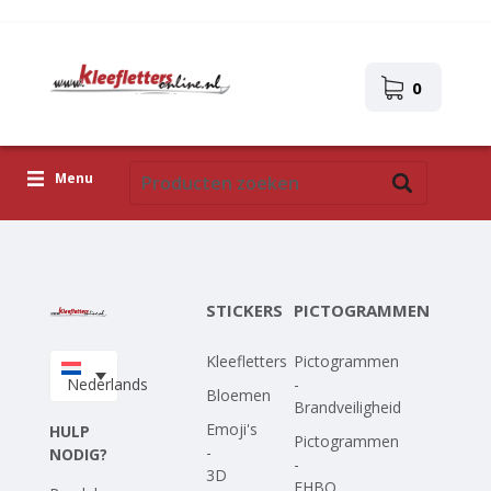
0
Menu
Kleefletters
Pictogrammen
STICKERS
PICTOGRAMMEN
Zelfklevende afbeeldingen
Kleefletters
Pictogrammen
Upload je eigen ontwerp
Nederlands
-
Bloemen
Brandveiligheid
Corona Covid-19
Emoji's
HULP
Pictogrammen
-
NODIG?
-
3D
EHBO