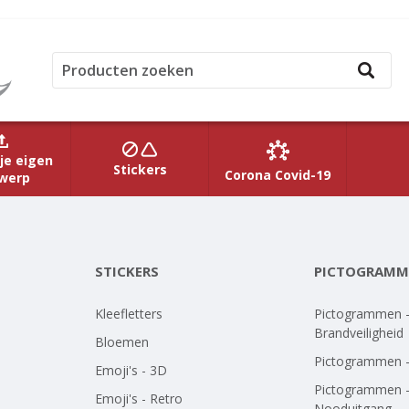
je eigen
Stickers
Corona Covid-19
werp
STICKERS
PICTOGRAMM
Kleefletters
Pictogrammen 
Brandveiligheid
Bloemen
Pictogrammen 
Emoji's - 3D
Pictogrammen 
Emoji's - Retro
Nooduitgang