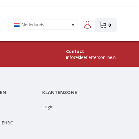
0
Nederlands
Contact
info@kleeflettersonline.nl
EN
KLANTENZONE
-
Login
- EHBO
-