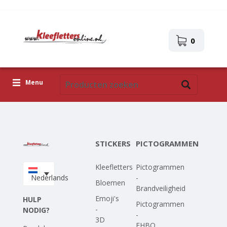
0
Menu
Kleefletters
Pictogrammen
STICKERS
PICTOGRAMMEN
Zelfklevende afbeeldingen
Kleefletters
Pictogrammen
Upload je eigen ontwerp
Nederlands
-
Bloemen
Brandveiligheid
Corona Covid-19
Emoji's
HULP
Pictogrammen
-
NODIG?
-
3D
EHBO