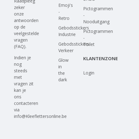
Raadpleeg
Emoji's
zeker
Pictogrammen
-
onze
-
Retro
antwoorden
Nooduitgang
op
de
Gebodsstickers
Pictogrammen
veelgestelde
Industrie
-
vragen
Gebodsstickers
Toilet
(FAQ)
.
Verkeer
Indien je
KLANTENZONE
Glow
nog
in
steeds
Login
the
met
dark
vragen zit
kan je
ons
contacteren
via
info@Kleeflettersonline.be